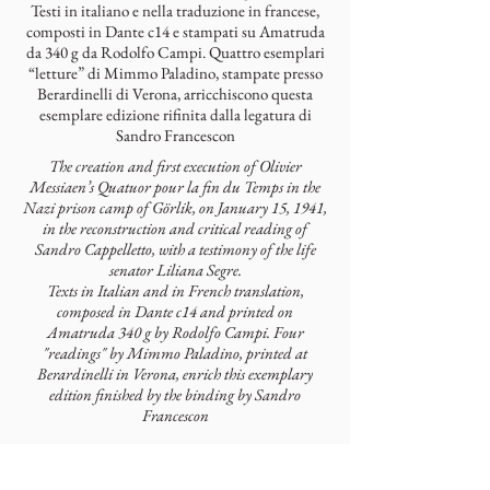
Testi in italiano e nella traduzione in francese,
composti in Dante c14 e stampati su Amatruda
da 340 g da Rodolfo Campi. Quattro esemplari
“letture” di Mimmo Paladino, stampate presso
Berardinelli di Verona, arricchiscono questa
esemplare edizione rifinita dalla legatura di
Sandro Francescon
The creation and first execution of Olivier
Messiaen’s Quatuor pour la fin du Temps in the
Nazi prison camp of Görlik, on January 15, 1941,
in the reconstruction and critical reading of
Sandro Cappelletto, with a testimony of the life
senator Liliana Segre.
Texts in Italian and in French translation,
composed in Dante c14 and printed on
Amatruda 340 g by Rodolfo Campi. Four
"readings" by Mimmo Paladino, printed at
Berardinelli in Verona, enrich this exemplary
edition finished by the binding by Sandro
Francescon
Autori