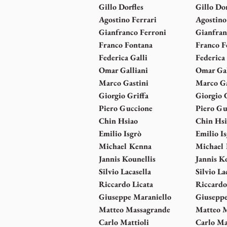
Gillo Dorfles
Gillo Dor
Agostino Ferrari
Agostino
Gianfranco Ferroni
Gianfran
Franco Fontana
Franco F
Federica Galli
Federica 
Omar Galliani
Omar Gal
Marco Gastini
Marco Ga
Giorgio Griffa
Giorgio 
Piero Guccione
Piero Gu
Chin Hsiao
Chin Hsi
Emilio Isgrò
Emilio I
Michael Kenna
Michael
Jannis Kounellis
Jannis K
Silvio Lacasella
Silvio La
Riccardo Licata
Riccardo
Giuseppe Maraniello
Giuseppe
Matteo Massagrande
Matteo 
Carlo Mattioli
Carlo Ma