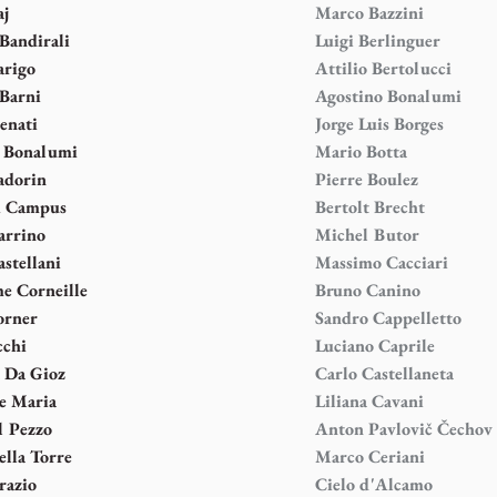
aj
Marco Bazzini
Bandirali
Luigi Berlinguer
arigo
Attilio Bertolucci
Barni
Agostino Bonalumi
enati
Jorge Luis Borges
o Bonalumi
Mario Botta
adorin
Pierre Boulez
i Campus
Bertolt Brecht
arrino
Michel Butor
stellani
Massimo Cacciari
e Corneille
Bruno Canino
orner
Sandro Cappelletto
cchi
Luciano Caprile
a Da Gioz
Carlo Castellaneta
e Maria
Liliana Cavani
l Pezzo
Anton Pavlovič Čechov
ella Torre
Marco Ceriani
razio
Cielo d'Alcamo