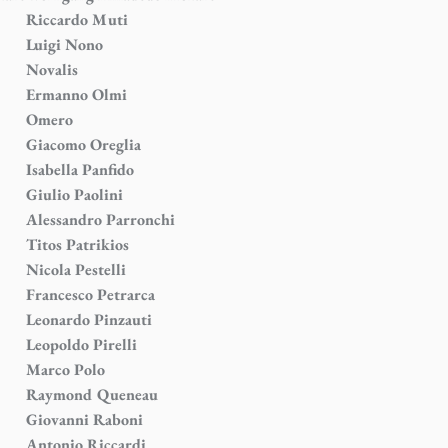
Riccardo Muti
Luigi Nono
Novalis
Ermanno Olmi
Omero
Giacomo Oreglia
Isabella Panfido
Giulio Paolini
Alessandro Parronchi
Titos Patrikios
Nicola Pestelli
Francesco Petrarca
Leonardo Pinzauti
Leopoldo Pirelli
Marco Polo
Raymond Queneau
Giovanni Raboni
Antonio Riccardi