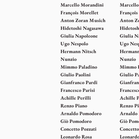
Marcello Morandini
Marcello
François Morellet
François
Anton Zoran Musich
Anton Z
Hidetoshi Nagasawa
Hidetosh
Giulia Napoleone
Giulia N
Ugo Nespolo
Ugo Nes
Hermann Nitsch
Hermann
Nunzio
Nunzio
Mimmo Paladino
Mimmo P
Giulio Paolini
Giulio P
Gianfranco Pardi
Gianfran
Francesco Parisi
Francesc
Achille Perilli
Achille P
Renzo Piano
Renzo P
Arnaldo Pomodoro
Arnaldo
Giò Pomodoro
Giò Pom
Concetto Pozzati
Concetto
Leonardo Rosa
Leonard