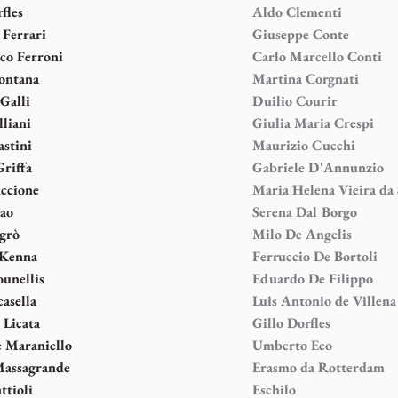
fles
Aldo Clementi
 Ferrari
Giuseppe Conte
co Ferroni
Carlo Marcello Conti
ontana
Martina Corgnati
Galli
Duilio Courir
liani
Giulia Maria Crespi
stini
Maurizio Cucchi
Griffa
Gabriele D'Annunzio
ccione
Maria Helena Vieira da 
ao
Serena Dal Borgo
sgrò
Milo De Angelis
 Kenna
Ferruccio De Bortoli
ounellis
Eduardo De Filippo
casella
Luis Antonio de Villena
 Licata
Gillo Dorfles
 Maraniello
Umberto Eco
Massagrande
Erasmo da Rotterdam
ttioli
Eschilo