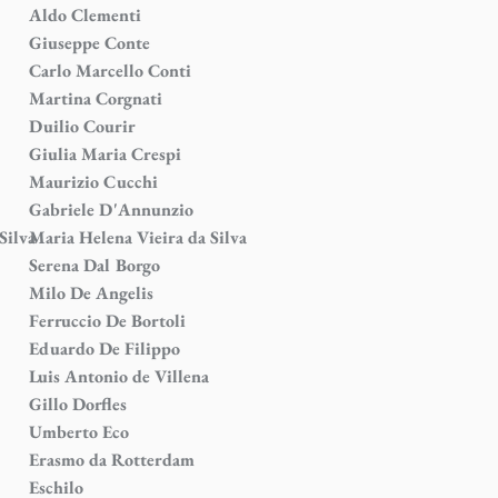
Aldo Clementi
Giuseppe Conte
Carlo Marcello Conti
Martina Corgnati
Duilio Courir
Giulia Maria Crespi
Maurizio Cucchi
Gabriele D'Annunzio
Silva
Maria Helena Vieira da Silva
Serena Dal Borgo
Milo De Angelis
Ferruccio De Bortoli
Eduardo De Filippo
Luis Antonio de Villena
Gillo Dorfles
Umberto Eco
Erasmo da Rotterdam
Eschilo