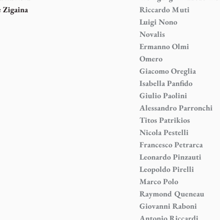
 Zigaina
Riccardo Muti
Luigi Nono
Novalis
Ermanno Olmi
Omero
Giacomo Oreglia
Isabella Panfido
Giulio Paolini
Alessandro Parronchi
Titos Patrikios
Nicola Pestelli
Francesco Petrarca
Leonardo Pinzauti
Leopoldo Pirelli
Marco Polo
Raymond Queneau
Giovanni Raboni
Antonio Riccardi