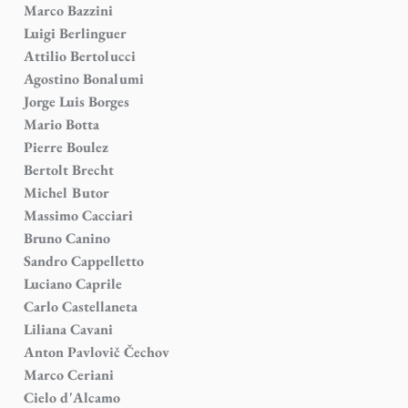
Marco Bazzini
Luigi Berlinguer
Attilio Bertolucci
Agostino Bonalumi
Jorge Luis Borges
Mario Botta
Pierre Boulez
Bertolt Brecht
Michel Butor
Massimo Cacciari
Bruno Canino
Sandro Cappelletto
Luciano Caprile
Carlo Castellaneta
Liliana Cavani
Anton Pavlovič Čechov
Marco Ceriani
Cielo d'Alcamo