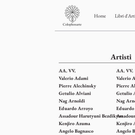
Home
Libri d'Art
Artisti
AA. VV.
AA. VV.
Valerio Adami
Valerio 
Pierre Alechinsky
Pierre A
Getulio Alviani
Getulio 
Nag Arnoldi
Nag Arn
Eduardo Arroyo
Eduardo
Assadour Harutyuni Bezdikyan
Assadour
Kenjiro Azuma
Kenjiro
Angelo Bagnasco
Angelo B