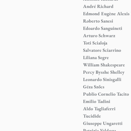
André Richard
Edmond Eugène Alexis
Roberto Sanesi
Edoardo Sanguineti
Arturo Schwarz
Toti Scialoja
Salvatore Sciarrino
Liliana Segre
William Shakespeare
Percy Bysshe Shelley
Leonardo Sinisgalli
Géza Szőcs
Publio Cornelio Tacito
Emilio Tadini
Aldo Tagliaferri
Tucidide
Giuseppe Ungaretti
Patrizia Valduga