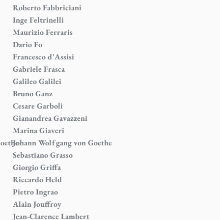
Roberto Fabbriciani
Inge Feltrinelli
Maurizio Ferraris
Dario Fo
Francesco d'Assisi
Gabriele Frasca
Galileo Galilei
Bruno Ganz
Cesare Garboli
Gianandrea Gavazzeni
Marina Giaveri
oethe
Johann Wolfgang von Goethe
Sebastiano Grasso
Giorgio Griffa
Riccardo Held
Pietro Ingrao
Alain Jouffroy
Jean-Clarence Lambert