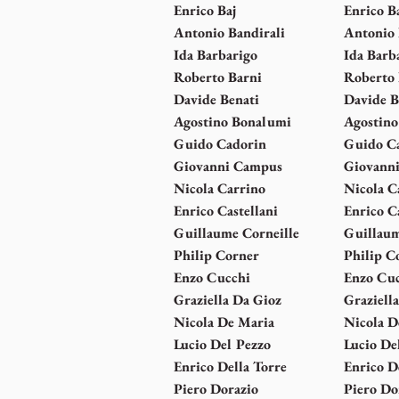
Enrico Baj
Enrico B
Antonio Bandirali
Antonio 
Ida Barbarigo
Ida Barb
Roberto Barni
Roberto 
Davide Benati
Davide B
Agostino Bonalumi
Agostin
Guido Cadorin
Guido C
Giovanni Campus
Giovann
Nicola Carrino
Nicola C
Enrico Castellani
Enrico Ca
Guillaume Corneille
Guillaum
Philip Corner
Philip C
Enzo Cucchi
Enzo Cu
Graziella Da Gioz
Graziell
Nicola De Maria
Nicola D
Lucio Del Pezzo
Lucio De
Enrico Della Torre
Enrico D
Piero Dorazio
Piero Do