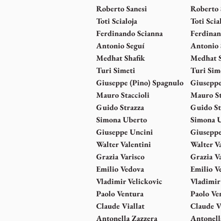
Roberto Sanesi
Roberto 
Toti Scialoja
Toti Scia
Ferdinando Scianna
Ferdinan
Antonio Seguí
Antonio 
Medhat Shafik
Medhat S
Turi Simeti
Turi Sim
Giuseppe (Pino) Spagnulo
Giuseppe
Mauro Staccioli
Mauro St
Guido Strazza
Guido St
Simona Uberto
Simona 
Giuseppe Uncini
Giuseppe
Walter Valentini
Walter V
Grazia Varisco
Grazia V
Emilio Vedova
Emilio V
Vladimir Velickovic
Vladimir
Paolo Ventura
Paolo Ve
Claude Viallat
Claude V
Antonella Zazzera
Antonell