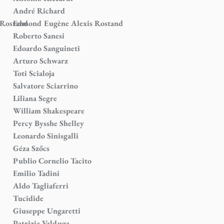
André Richard
 Rostand
Edmond Eugène Alexis Rostand
Roberto Sanesi
Edoardo Sanguineti
Arturo Schwarz
Toti Scialoja
Salvatore Sciarrino
Liliana Segre
William Shakespeare
Percy Bysshe Shelley
Leonardo Sinisgalli
Géza Szőcs
Publio Cornelio Tacito
Emilio Tadini
Aldo Tagliaferri
Tucidide
Giuseppe Ungaretti
Patrizia Valduga