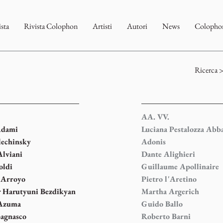
ista
Rivista Colophon
Artisti
Autori
News
Colophon
Ricerca 
AA. VV.
Adami
Luciana Pestalozza Abb
lechinsky
Adonis
Alviani
Dante Alighieri
oldi
Guillaume Apollinaire
 Arroyo
Pietro l'Aretino
 Harutyuni Bezdikyan
Martha Argerich
 Azuma
Guido Ballo
agnasco
Roberto Barni