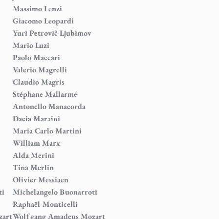
Massimo Lenzi
Giacomo Leopardi
Yuri Petrovič Ljubimov
Mario Luzi
Paolo Maccari
Valerio Magrelli
Claudio Magris
Stéphane Mallarmé
Antonello Manacorda
Dacia Maraini
Maria Carlo Martini
William Marx
Alda Merini
Tina Merlin
Olivier Messiaen
ti
Michelangelo Buonarroti
Raphaël Monticelli
zart
Wolfgang Amadeus Mozart