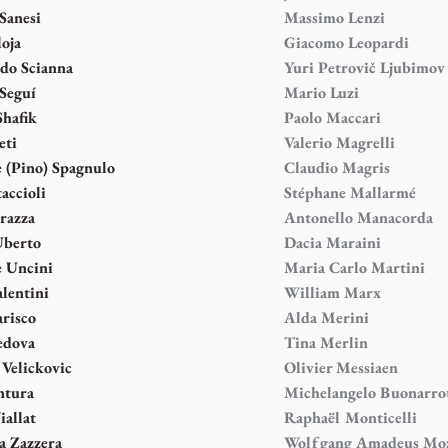
Sanesi
Massimo Lenzi
loja
Giacomo Leopardi
do Scianna
Yuri Petrovič Ljubimov
Seguí
Mario Luzi
hafik
Paolo Maccari
eti
Valerio Magrelli
 (Pino) Spagnulo
Claudio Magris
accioli
Stéphane Mallarmé
razza
Antonello Manacorda
Uberto
Dacia Maraini
 Uncini
Maria Carlo Martini
alentini
William Marx
arisco
Alda Merini
edova
Tina Merlin
 Velickovic
Olivier Messiaen
ntura
Michelangelo Buonarro
iallat
Raphaël Monticelli
a Zazzera
Wolfgang Amadeus Mo