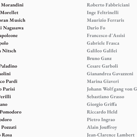
 Morandini
Roberto Fabbriciani
 Morellet
Inge Feltrinelli
oran Musich
Maurizio Ferraris
i Nagasawa
Dario Fo
apoleone
Francesco d'Assisi
polo
Gabriele Frasca
 Nitsch
Galileo Galilei
Bruno Ganz
aladino
Cesare Garboli
aolini
Gianandrea Gavazzeni
co Pardi
Marina Giaveri
o Parisi
Johann Wolfgang von G
erilli
Sebastiano Grasso
iano
Giorgio Griffa
 Pomodoro
Riccardo Held
odoro
Pietro Ingrao
 Pozzati
Alain Jouffroy
o Rosa
Jean-Clarence Lambert