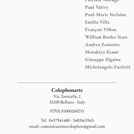
Paul Valéry
Paul-Marie Verlaine
Emilio Villa
François Villon
William Butler Yeats
Andrea Zanzotto
Motokiyo Zeami
Giuseppe Zigaina
Michelangelo Zurletti
Spaziatura
Colophonarte
Via Torricelle, 1
32100 Belluno - Italy
P.IVA 01000260255
Tel. 0437941480 - 3482663565
email:
comunicazionecolophon@gmail.com