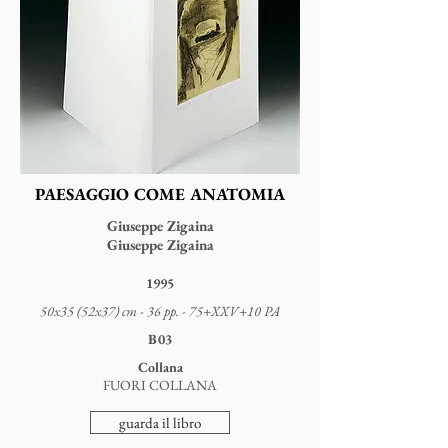
PAESAGGIO COME ANATOMIA
Giuseppe Zigaina
Giuseppe Zigaina
1995
50x35 (52x37) cm - 36 pp. - 75+XXV+10 PA
B03
Collana
FUORI COLLANA
guarda il libro