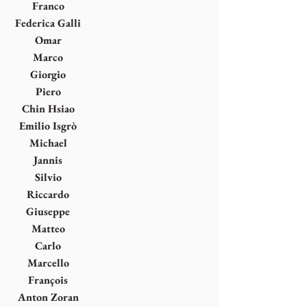
Ferroni
Franco
Fontana
Federica Galli
Omar
Galliani
Marco
Gastini
Giorgio
Griffa
Piero
Guccione
Chin Hsiao
Emilio Isgrò
Michael
Kenna
Jannis
Kounellis
Silvio
Lacasella
Riccardo
Licata
Giuseppe
Maraniello
Matteo
Massagrande
Carlo
Mattioli
Marcello
Morandini
François
Morellet
Anton Zoran