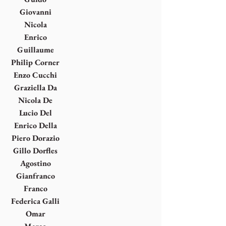
Cadorin
Giovanni
Campus
Nicola
Carrino
Enrico
Castellani
Guillaume
Corneille
Philip Corner
Enzo Cucchi
Graziella Da
Gioz
Nicola De
Maria
Lucio Del
Pezzo
Enrico Della
Torre
Piero Dorazio
Gillo Dorfles
Agostino
Ferrari
Gianfranco
Ferroni
Franco
Fontana
Federica Galli
Omar
Galliani