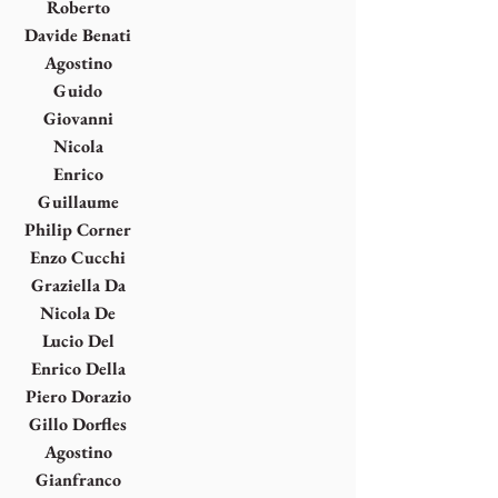
Roberto
Barni
Davide Benati
Agostino
Bonalumi
Guido
Cadorin
Giovanni
Campus
Nicola
Carrino
Enrico
Castellani
Guillaume
Corneille
Philip Corner
Enzo Cucchi
Graziella Da
Gioz
Nicola De
Maria
Lucio Del
Pezzo
Enrico Della
Torre
Piero Dorazio
Gillo Dorfles
Agostino
Ferrari
Gianfranco