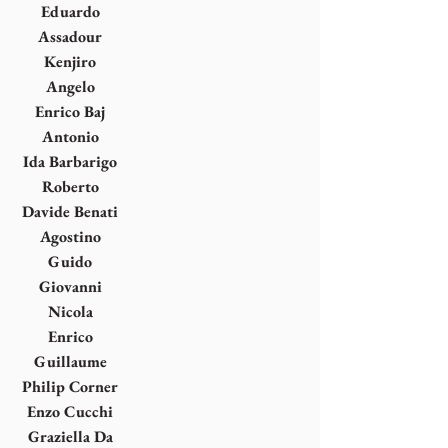
Eduardo
Arroyo
Assadour
Harutyuni
Kenjiro
Bezdikyan
Azuma
Angelo
Bagnasco
Enrico Baj
Antonio
Bandirali
Ida Barbarigo
Roberto
Barni
Davide Benati
Agostino
Bonalumi
Guido
Cadorin
Giovanni
Campus
Nicola
Carrino
Enrico
Castellani
Guillaume
Corneille
Philip Corner
Enzo Cucchi
Graziella Da