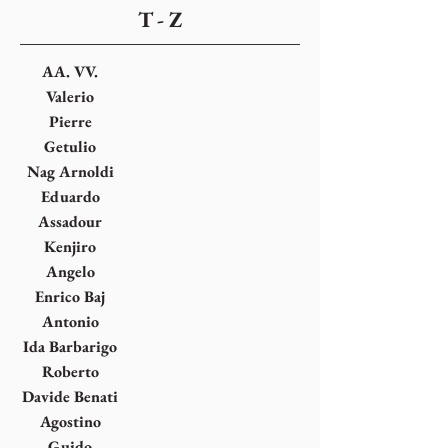
T - Z
AA. VV.
Valerio
Adami
Pierre
Alechinsky
Getulio
Alviani
Nag Arnoldi
Eduardo
Arroyo
Assadour
Harutyuni
Kenjiro
Bezdikyan
Azuma
Angelo
Bagnasco
Enrico Baj
Antonio
Bandirali
Ida Barbarigo
Roberto
Barni
Davide Benati
Agostino
Bonalumi
Guido