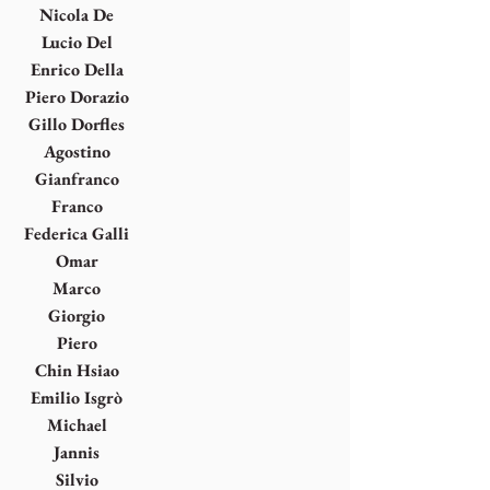
Gioz
Nicola De
Maria
Lucio Del
Pezzo
Enrico Della
Torre
Piero Dorazio
Gillo Dorfles
Agostino
Ferrari
Gianfranco
Ferroni
Franco
Fontana
Federica Galli
Omar
Galliani
Marco
Gastini
Giorgio
Griffa
Piero
Guccione
Chin Hsiao
Emilio Isgrò
Michael
Kenna
Jannis
Kounellis
Silvio