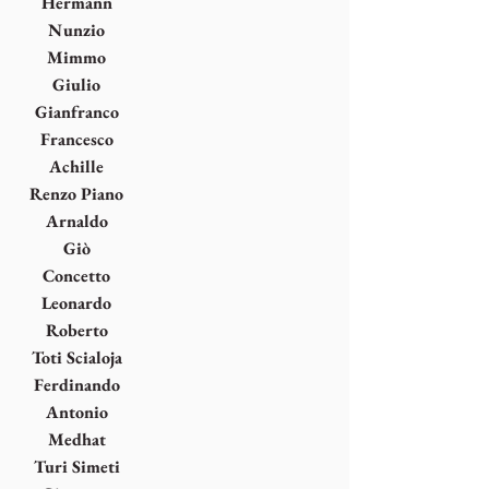
Hermann
Nitsch
Nunzio
Mimmo
Paladino
Giulio
Paolini
Gianfranco
Pardi
Francesco
Parisi
Achille
Perilli
Renzo Piano
Arnaldo
Pomodoro
Giò
Pomodoro
Concetto
Pozzati
Leonardo
Rosa
Roberto
Sanesi
Toti Scialoja
Ferdinando
Scianna
Antonio
Seguí
Medhat
Shafik
Turi Simeti