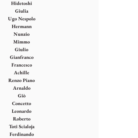
Musich
Hidetoshi
Nagasawa
Giulia
Napoleone
Ugo Nespolo
Hermann
Nitsch
Nunzio
Mimmo
Paladino
Giulio
Paolini
Gianfranco
Pardi
Francesco
Parisi
Achille
Perilli
Renzo Piano
Arnaldo
Pomodoro
Giò
Pomodoro
Concetto
Pozzati
Leonardo
Rosa
Roberto
Sanesi
Toti Scialoja
Ferdinando