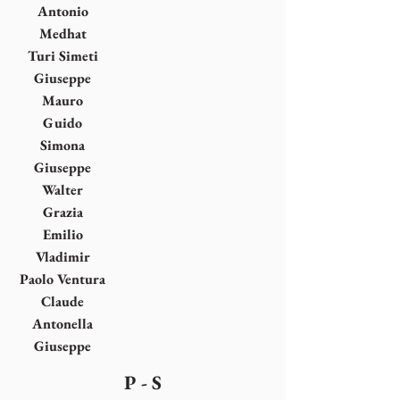
Scianna
Antonio
Seguí
Medhat
Shafik
Turi Simeti
Giuseppe
(Pino)
Mauro
Spagnulo
Staccioli
Guido
Strazza
Simona
Uberto
Giuseppe
Uncini
Walter
Valentini
Grazia
Varisco
Emilio
Vedova
Vladimir
Velickovic
Paolo Ventura
Claude
Viallat
Antonella
Zazzera
Giuseppe
Zigaina
P - S