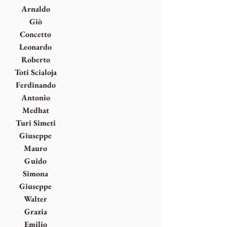
Arnaldo
Pomodoro
Giò
Pomodoro
Concetto
Pozzati
Leonardo
Rosa
Roberto
Sanesi
Toti Scialoja
Ferdinando
Scianna
Antonio
Seguí
Medhat
Shafik
Turi Simeti
Giuseppe
(Pino)
Mauro
Spagnulo
Staccioli
Guido
Strazza
Simona
Uberto
Giuseppe
Uncini
Walter
Valentini
Grazia
Varisco
Emilio