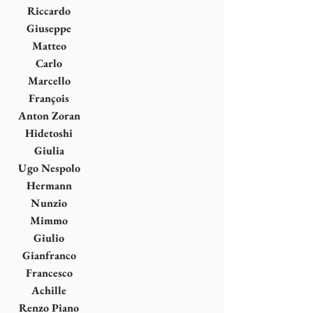
Lacasella
Riccardo
Licata
Giuseppe
Maraniello
Matteo
Massagrande
Carlo
Mattioli
Marcello
Morandini
François
Morellet
Anton Zoran
Musich
Hidetoshi
Nagasawa
Giulia
Napoleone
Ugo Nespolo
Hermann
Nitsch
Nunzio
Mimmo
Paladino
Giulio
Paolini
Gianfranco
Pardi
Francesco
Parisi
Achille
Perilli
Renzo Piano