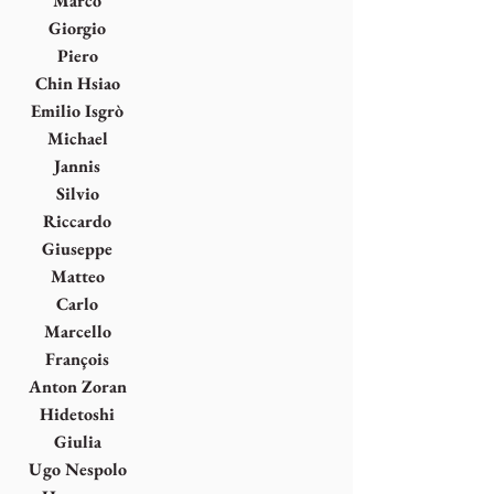
Marco
Gastini
Giorgio
Griffa
Piero
Guccione
Chin Hsiao
Emilio Isgrò
Michael
Kenna
Jannis
Kounellis
Silvio
Lacasella
Riccardo
Licata
Giuseppe
Maraniello
Matteo
Massagrande
Carlo
Mattioli
Marcello
Morandini
François
Morellet
Anton Zoran
Musich
Hidetoshi
Nagasawa
Giulia
Napoleone
Ugo Nespolo