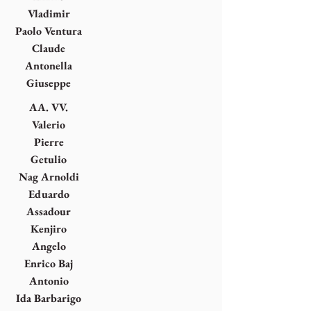
Vedova
Vladimir
Velickovic
Paolo Ventura
Claude
Viallat
Antonella
Zazzera
Giuseppe
Zigaina
AA. VV.
Valerio
Adami
Pierre
Alechinsky
Getulio
Alviani
Nag Arnoldi
Eduardo
Arroyo
Assadour
Harutyuni
Kenjiro
Bezdikyan
Azuma
Angelo
Bagnasco
Enrico Baj
Antonio
Bandirali
Ida Barbarigo