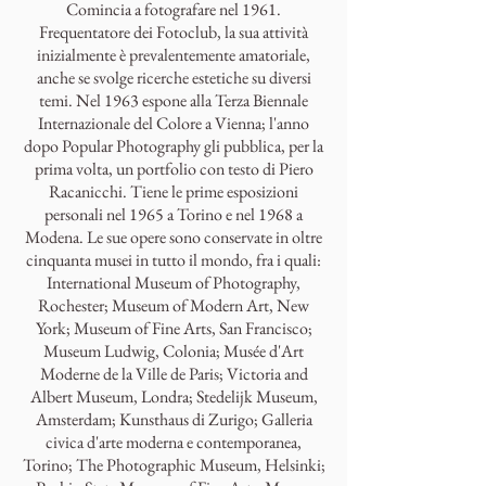
Comincia a fotografare nel 1961.
Frequentatore dei Fotoclub, la sua attività
inizialmente è prevalentemente amatoriale,
anche se svolge ricerche estetiche su diversi
temi. Nel 1963 espone alla Terza Biennale
Internazionale del Colore a Vienna; l'anno
dopo Popular Photography gli pubblica, per la
prima volta, un portfolio con testo di Piero
Racanicchi. Tiene le prime esposizioni
personali nel 1965 a Torino e nel 1968 a
Modena. Le sue opere sono conservate in oltre
cinquanta musei in tutto il mondo, fra i quali:
International Museum of Photography,
Rochester; Museum of Modern Art, New
York; Museum of Fine Arts, San Francisco;
Museum Ludwig, Colonia; Musée d'Art
Moderne de la Ville de Paris; Victoria and
Albert Museum, Londra; Stedelijk Museum,
Amsterdam; Kunsthaus di Zurigo; Galleria
civica d'arte moderna e contemporanea,
Torino; The Photographic Museum, Helsinki;