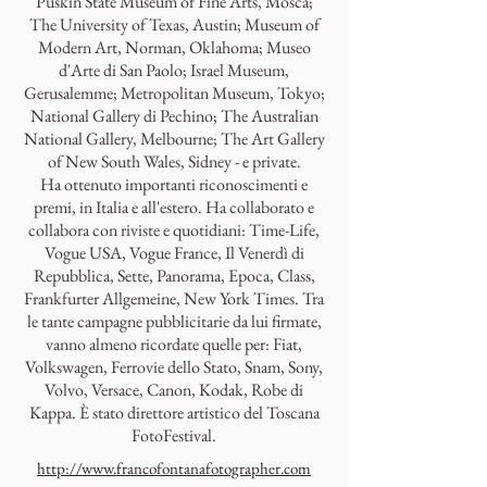
Puskin State Museum of Fine Arts, Mosca;
The University of Texas, Austin; Museum of
Modern Art, Norman, Oklahoma; Museo
d'Arte di San Paolo; Israel Museum,
Gerusalemme; Metropolitan Museum, Tokyo;
National Gallery di Pechino; The Australian
National Gallery, Melbourne; The Art Gallery
of New South Wales, Sidney - e private.
Ha ottenuto importanti riconoscimenti e
premi, in Italia e all'estero. Ha collaborato e
collabora con riviste e quotidiani: Time-Life,
Vogue USA, Vogue France, Il Venerdì di
Repubblica, Sette, Panorama, Epoca, Class,
Frankfurter Allgemeine, New York Times. Tra
le tante campagne pubblicitarie da lui firmate,
vanno almeno ricordate quelle per: Fiat,
Volkswagen, Ferrovie dello Stato, Snam, Sony,
Volvo, Versace, Canon, Kodak, Robe di
Kappa. È stato direttore artistico del Toscana
FotoFestival.
http://www.francofontanafotographer.com