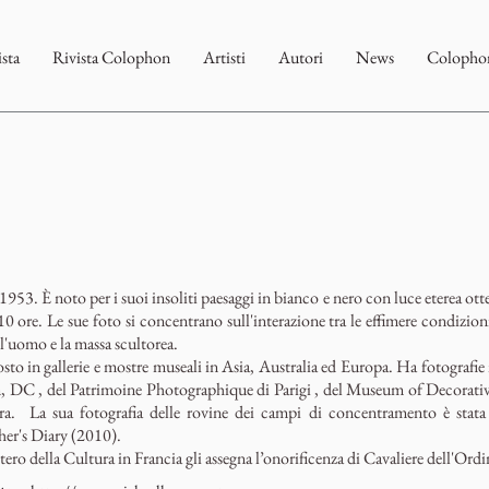
ista
Rivista Colophon
Artisti
Autori
News
Colophon
1953. È noto per i suoi insoliti paesaggi in bianco e nero con luce eterea ott
10 ore. Le sue foto si concentrano sull'interazione tra le effimere condizion
ll'uomo e la massa scultorea.
osto in gallerie e mostre museali in Asia, Australia ed Europa. Ha fotografie 
 DC , del Patrimoine Photographique di Parigi , del Museum of Decorative
 La sua fotografia delle rovine dei campi di concentramento è stata de
her's Diary (2010).
ero della Cultura in Francia gli assegna l’onorificenza di Cavaliere dell'Ordin