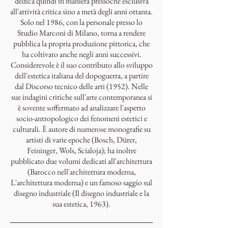
dedica quindi in maniera pressoché esclusiva
all'attività critica sino a metà degli anni ottanta.
Solo nel 1986, con la personale presso lo
Studio Marconi di Milano, torna a rendere
pubblica la propria produzione pittorica, che
ha coltivato anche negli anni successivi.
Considerevole è il suo contributo allo sviluppo
dell'estetica italiana del dopoguerra, a partire
dal Discorso tecnico delle arti (1952). Nelle
sue indagini critiche sull'arte contemporanea si
è sovente soffermato ad analizzare l'aspetto
socio-antropologico dei fenomeni estetici e
culturali. È autore di numerose monografie su
artisti di varie epoche (Bosch, Dürer,
Feininger, Wols, Scialoja); ha inoltre
pubblicato due volumi dedicati all'architettura
(Barocco nell'architettura moderna,
L'architettura moderna) e un famoso saggio sul
disegno industriale (Il disegno industriale e la
sua estetica, 1963).