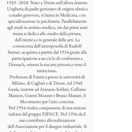
1910 - 2018
. Nato a Trieste nell'allora Austria-
Ungheria da padre goriziano di origine ebraica
e madre genovese, si laurea in Medicina, con
specializzazione in psichiatria. Parallelamente
agli studi in ambito medico, sin dai primi anni
trenta si dedica allo studio della pittura,
dell'estetica e in generale delle arti. La
conoscenza dell'antroposofia di Rudolf
Steiner, acquisita a partire dal 1934 grazie alla
partecipazione a un ciclo di conferenze a
Dornach, orienta la sua arte pittorica verso il
misticismo.
Professore di Estetica presso le università di
Milano, di Cagliari e di Trieste, nel 1948
fonda, insieme ad Atanasio Soldati, Galliano
Mazzon, Gianni Monnet e Bruno Munari, il
Movimento per l'arte concreta.
Nel 1954 risulta componente di una sezione
italiana del gruppo ESPACE. Nel 1956 da il
suo contributo alla realizzazione
dell'Associazione per il disegno industriale. Si