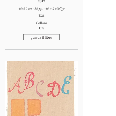
2017
40x30 cm - 56 pp. - 40 + 2 obbligo
E21
Collana
E'/è
guarda il libro