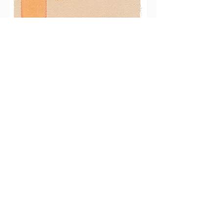
A, B, C, D, E
Paul Valéry
Giorgio Griffa
2014
40x30 cm - 28 pp. - 35 + XV
E15
Collana
E'/è
guarda il libro
Riviste
Paul Valéry