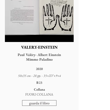
VALERY-EINSTEIN
Paul Valéry- Albert Einstein
Mimmo Paladino
2020
50x35 cm - 28 pp. - 35+XV+9+4
B23
Collana
FUORI COLLANA
guarda il libro