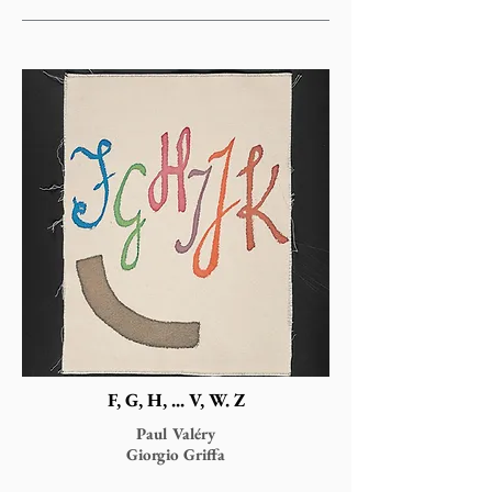
F, G, H, ... V, W. Z
Paul Valéry
Giorgio Griffa