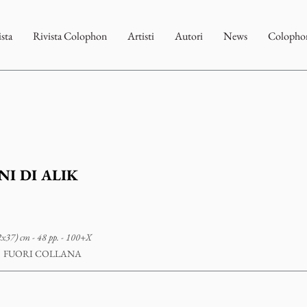
ista
Rivista Colophon
Artisti
Autori
News
Colophon
I DI ALIK
x37) cm - 48 pp. - 100+X
FUORI COLLANA