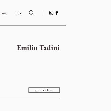
|
arte
Info
Emilio Tadini
guarda il libro