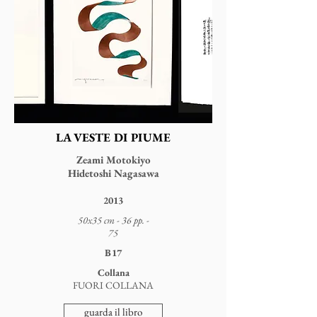
LA VESTE DI PIUME
Zeami Motokiyo
Hidetoshi Nagasawa
2013
50x35 cm - 36 pp. -
75
B17
Collana
FUORI COLLANA
guarda il libro