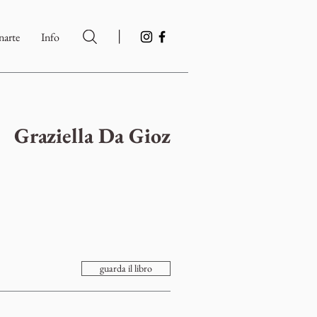
|
arte
Info
Graziella Da Gioz
guarda il libro