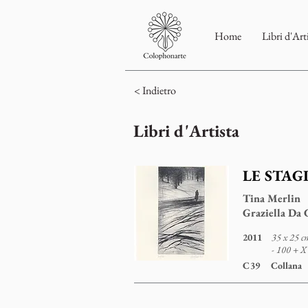
Home
Libri d'Art
< Indietro
Libri d'Artista
LE STAG
Tina Merlin
Graziella Da 
2011
35 x 25 cm
- 100 + 
C39
Collana