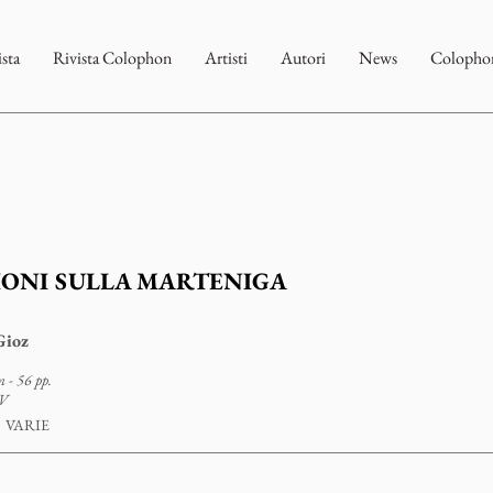
ista
Rivista Colophon
Artisti
Autori
News
Colophon
IONI SULLA MARTENIGA
Gioz
 - 56 pp.
XV
VARIE