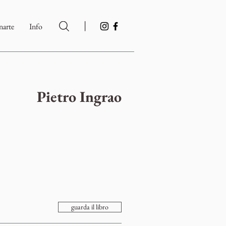
|
arte
Info
Pietro Ingrao
guarda il libro