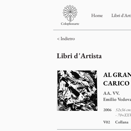
Home
Libri d'Art
< Indietro
Libri d'Artista
AL GRAN
CARICO
AA. VV.
Emilio Vedov
2006
52x36 cm 
- 70+XX
V02
Collana