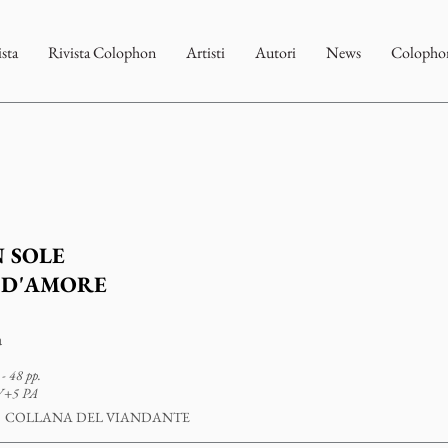
ista
Rivista Colophon
Artisti
Autori
News
Colophon
 SOLE
 D'AMORE
a
- 48 pp.
V+5 PA
COLLANA DEL VIANDANTE