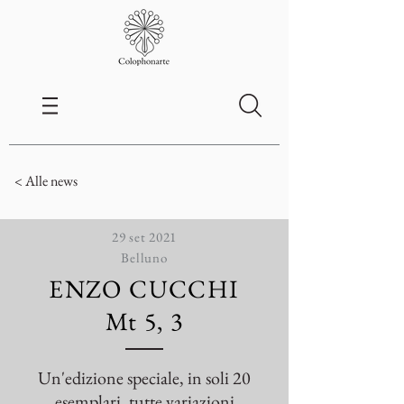
< Alle news
29 set 2021
Belluno
ENZO CUCCHI
Mt 5, 3
Un'edizione speciale, in soli 20
esemplari, tutte variazioni