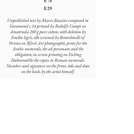
E'/è
E29
Unpublished text by Marco Bazzini composed in
Garamond c.14 printed by Rodolfo Campi on
Amatruda 200 g pure cotton, with deletion by
Emilio Isgrò, silk-screened by Berardinelli of
Verona on Ilford Art photographic print for the
Arabic numerals, the ad personam and the
obligation; in screen printing on Etching
Hahnemühle the copies in Roman numerals.
Number and signature on the front, title and date
on the back, by the artist himself.
Autori
Marco Bazzini
Artisti
Emilio Isgrò