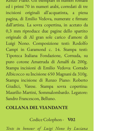
Renzo Piano. Gli esemplari in numeri romani
ed i primi 70 in numeri arabi, corredati di tre
incisioni originali all'acquatinta, a piena
pagina, di Emilio Vedova, numerate e firmate
dall'artista. La sovra copertina, in acetato da
0,3 mm riproduce due pagine dello spartito
originale di Al gran sole carico d'amore di
Luigi Nono. Composizione testi: Rodolfo
Campi in Garamond c. 14. Stampa testi:
Tipoteca Italiana Fondazione, Cornuda, su
puro cotone Amatruda di Amalfi da 200g.
Stampa incisioni di Emilio Vedova: Corrado
Albicocco su Incisione 650 Magnani da 310g.
Stampa incisione di Renzo Piano: Roberto
Giudici, Varese. Stampa sovra copertina:
Maurilio Martini, Sommalombardo. Legatore:
Sandro Francescon, Belluno.
COLLANA DEL VIANDANTE
Codice Colophon -
V02
Texts in honour of Luigi Nono by Luciana