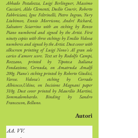
Abbado Pestalozza, Luigi Berlinguer, Massimo
Cacciari, Aldo Clementi, Duilio Courir, Roberto
Fabbriciani, Igne Feltrinelli, Pietro Ingrao, Yury
Liubimov, Ennio Morricone, André Richard,
Salvatore Sciarrino with an etching by Renzo
Piano numbered and signed by the Artist. First
ninety copies with three etchings by Emilio Vedova
numberes and signed by the Artist. Dust cover with
silkscreen printing of Luigi Nono's Al gran sole
carico d'amore score. Text set by Rodolfo Campi,
Rozzano, printed by Tipoteca Italiana
Fondazione, Cornuda, on Amatruda Amalfi
200g. Piano's etching printed by Roberto Giudici,
Varese. Vedova's etching by Corrado
Albicocco,Udine, on Incisione Magnani paper
310g. Dust cover printed by Maurilio Martini,
Sommalombardo. Binding by Sandro
Francescon, Belluno.
Autori
AA. VV.