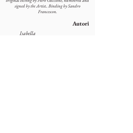
original etching by Piero Guccione, numbered and
signed by the Artist.. Binding by Sandro
Francescon.
Autori
Isabella
Panfido
Artisti
Piero Guccione
Colophonarte
Via Torricelle, 1
32100 Belluno - Italy
P.IVA
01000260255
Tel.
0437941480
-
3482663565
email:
comunicazionecolophon@gmail.com
Privacy Cookies Policy