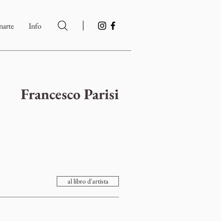
|
arte
Info
Francesco Parisi
al libro d'artista