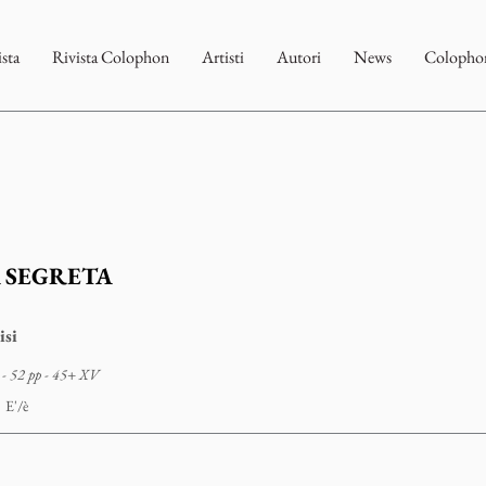
ista
Rivista Colophon
Artisti
Autori
News
Colophon
 SEGRETA
isi
- 52 pp - 45+ XV
E'/è