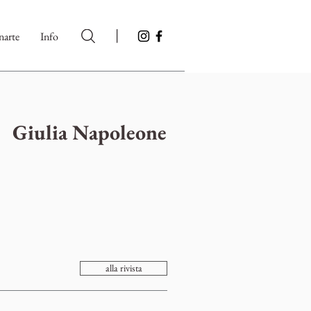
|
arte
Info
Giulia Napoleone
alla rivista