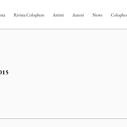
ista
Rivista Colophon
Artisti
Autori
News
Colophon
015