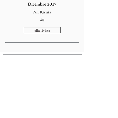
Dicembre 2017
Nr. Rivista
48
alla rivista
Colophonarte
Via Torricelle, 1
32100 Belluno - Italy
P.IVA
01000260255
Tel.
0437941480
-
3482663565
email:
comunicazionecolophon@gmail.com
Privacy Cookies Policy
Annulla Iscrizione