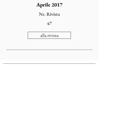
Aprile 2017
Nr. Rivista
47
alla rivista
Colophonarte
Via Torricelle, 1
32100 Belluno - Italy
P.IVA
01000260255
Tel.
0437941480
-
3482663565
email:
comunicazionecolophon@gmail.com
Privacy Cookies Policy
Annulla Iscrizione