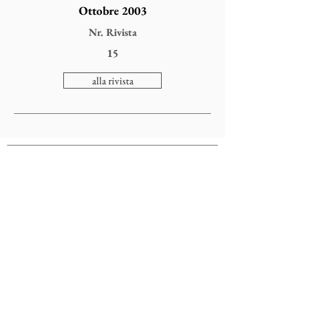
Ottobre 2003
Nr. Rivista
15
alla rivista
Colophonarte
Via Torricelle, 1
32100 Belluno - Italy
P.IVA
01000260255
Tel.
0437941480
-
3482663565
email:
comunicazionecolophon@gmail.com
Privacy Cookies Policy
Annulla Iscrizione