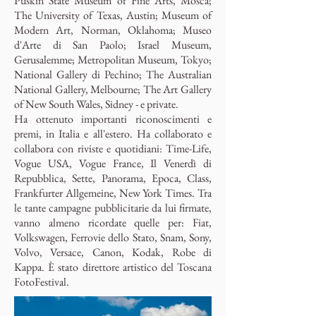
Puskin State Museum of Fine Arts, Mosca;
The University of Texas, Austin; Museum of
Modern Art, Norman, Oklahoma; Museo
d'Arte di San Paolo; Israel Museum,
Gerusalemme; Metropolitan Museum, Tokyo;
National Gallery di Pechino; The Australian
National Gallery, Melbourne; The Art Gallery
of New South Wales, Sidney - e private.
Ha ottenuto importanti riconoscimenti e
premi, in Italia e all'estero. Ha collaborato e
collabora con riviste e quotidiani: Time-Life,
Vogue USA, Vogue France, Il Venerdì di
Repubblica, Sette, Panorama, Epoca, Class,
Frankfurter Allgemeine, New York Times. Tra
le tante campagne pubblicitarie da lui firmate,
vanno almeno ricordate quelle per: Fiat,
Volkswagen, Ferrovie dello Stato, Snam, Sony,
Volvo, Versace, Canon, Kodak, Robe di
Kappa. È stato direttore artistico del Toscana
FotoFestival.