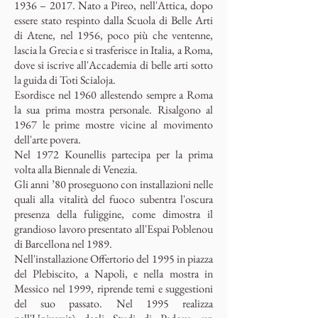
1936 – 2017. Nato a Pireo, nell'Attica, dopo
essere stato respinto dalla Scuola di Belle Arti
di Atene, nel 1956, poco più che ventenne,
lascia la Grecia e si trasferisce in Italia, a Roma,
dove si iscrive all'Accademia di belle arti sotto
la guida di Toti Scialoja.
Esordisce nel 1960 allestendo sempre a Roma
la sua prima mostra personale. Risalgono al
1967 le prime mostre vicine al movimento
dell'arte povera.
Nel 1972 Kounellis partecipa per la prima
volta alla Biennale di Venezia.
Gli anni ’80 proseguono con installazioni nelle
quali alla vitalità del fuoco subentra l'oscura
presenza della fuliggine, come dimostra il
grandioso lavoro presentato all'Espai Poblenou
di Barcellona nel 1989.
Nell'installazione Offertorio del 1995 in piazza
del Plebiscito, a Napoli, e nella mostra in
Messico nel 1999, riprende temi e suggestioni
del suo passato. Nel 1995 realizza