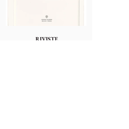
RIVISTE
guarda le riviste >
Colophonarte
Via Torricelle, 1
32100 Belluno - Italy
P.IVA
01000260255
Tel.
0437941480
-
3482663565
email:
comunicazionecolophon@gmail.com