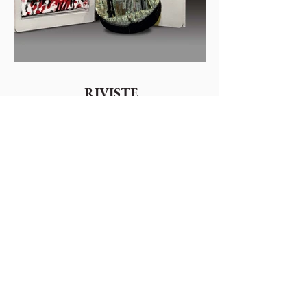
RIVISTE
guarda le riviste >
Colophonarte
Via Torricelle, 1
32100 Belluno - Italy
P.IVA
01000260255
Tel.
0437941480
-
3482663565
email:
comunicazionecolophon@gmail.com