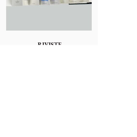
RIVISTE
guarda le riviste >
Colophonarte
Via Torricelle, 1
32100 Belluno - Italy
P.IVA
01000260255
Tel.
0437941480
-
3482663565
email:
comunicazionecolophon@gmail.com