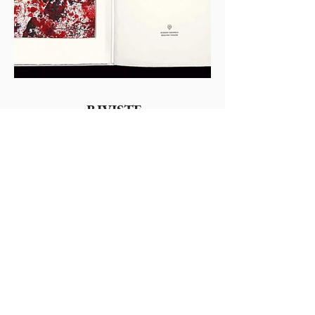
RIVISTE
guarda le riviste >
Colophonarte
Via Torricelle, 1
32100 Belluno - Italy
P.IVA
01000260255
Tel.
0437941480
-
3482663565