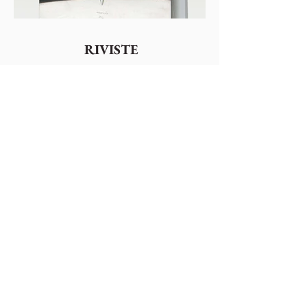
RIVISTE
guarda le riviste >
Colophonarte
Via Torricelle, 1
32100 Belluno - Italy
P.IVA
01000260255
Tel.
0437941480
-
3482663565
email:
comunicazionecolophon@gmail.com
Privacy Cookies Policy
Annulla Iscrizione