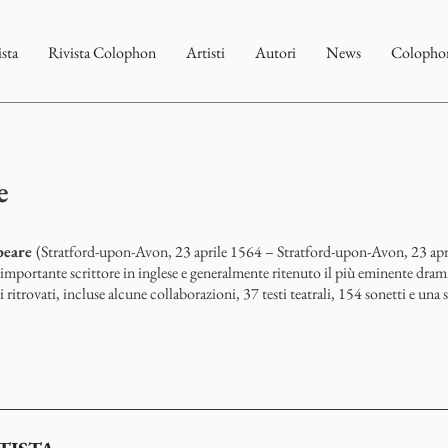
ista
Rivista Colophon
Artisti
Autori
News
Colophon
e
peare
(Stratford-upon-Avon, 23 aprile 1564 – Stratford-upon-Avon, 23 apr
 importante scrittore in inglese e generalmente ritenuto il più eminente dram
 ritrovati, incluse alcune collaborazioni, 37 testi teatrali, 154 sonetti e una s