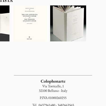
TISTA
Colophonarte
Via Torricelle, 1
32100 Belluno - Italy
P.IVA 01000260255
Tel. 0437941480 - 3482663565