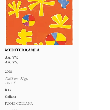
MEDITERRANEA
AA. VV.
AA. VV.
2008
50x35 cm - 32 pp.
- 90 + X
B13
Collana
FUORI COLLANA