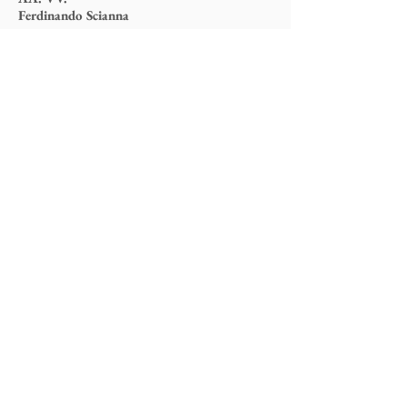
Ferdinando Scianna
2006
45x30 cm - 48 pp.
- 50+XXV+5 PA
K02
Collana
PHOTOCOLLANA
al libro d'autore
Colophonarte
Via Torricelle, 1
32100 Belluno - Italy
P.IVA
01000260255
Tel.
0437941480
-
3482663565