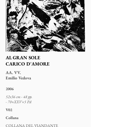
AL GRAN SOLE
CARICO D'AMORE
AA. VV.
Emilio Vedova
2006
52x36 cm - 48 pp.
- 70+XXV+5 PA
V02
Collana
COLLANA DEL VIANDANTE