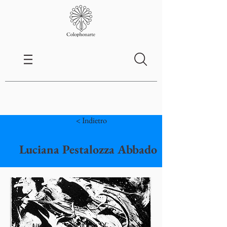
< Indietro
Luciana Pestalozza Abbado