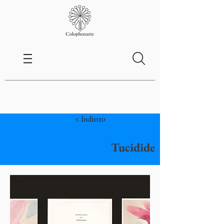
< Indietro
Tucidide