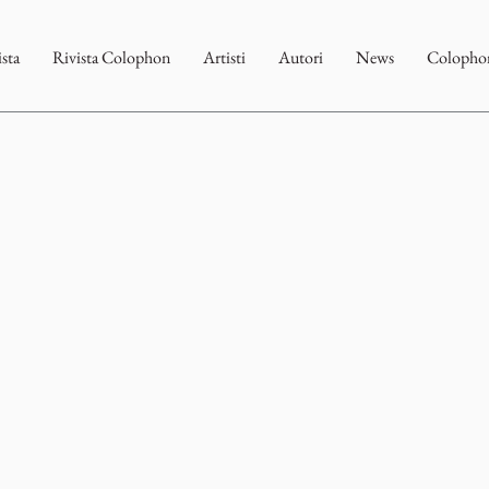
ista
Rivista Colophon
Artisti
Autori
News
Colophon