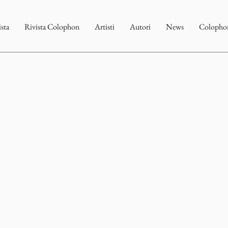
ista
Rivista Colophon
Artisti
Autori
News
Colophon