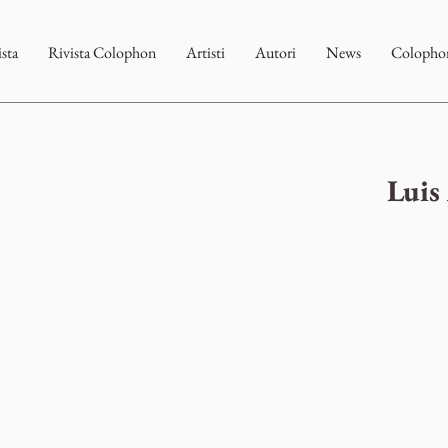
ista
Rivista Colophon
Artisti
Autori
News
Colophon
Luis