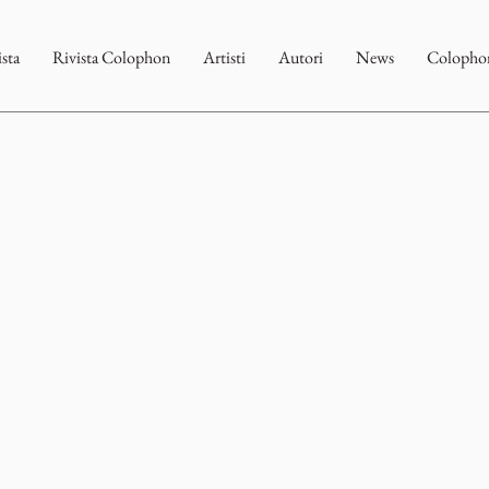
ista
Rivista Colophon
Artisti
Autori
News
Colophon