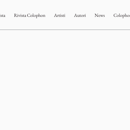
ista
Rivista Colophon
Artisti
Autori
News
Colophon