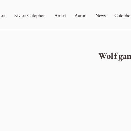
ista
Rivista Colophon
Artisti
Autori
News
Colophon
Wolfgan