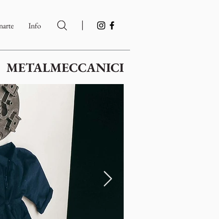
|
arte
Info
METALMECCANICI