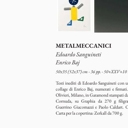
METALMECCANICI
Edoardo Sanguineti
Enrico Baj
50x35 (52x37) cm - 36 pp. - 50+XXV+10
Testi inediti di Edoardo Sanguineti con u
collage di Enrico Baj, numerati e firmat
Olivieri, Milano, in Garamond stampati da
Cornuda, su Graphia da 270 g filigr
Guerrino Giacomazzi e Paolo Caldart. C
Carta per la copertina: Zerkall da 700 g.