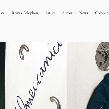
ista
Rivista Colophon
Artisti
Autori
News
Colophon