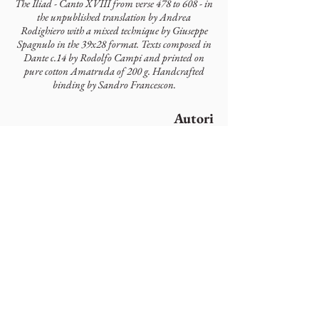
The Iliad - Canto XVIII from verse 478 to 608 - in
the unpublished translation by Andrea
Rodighiero with a mixed technique by Giuseppe
Spagnulo in the 39x28 format. Texts composed in
Dante c.14 by Rodolfo Campi and printed on
pure cotton Amatruda of 200 g. Handcrafted
binding by Sandro Francescon.
Autori
Omero
Artisti
Giuseppe (Pino) Spagnulo
Colophonarte
Via Torricelle, 1
32100 Belluno - Italy
P.IVA
01000260255