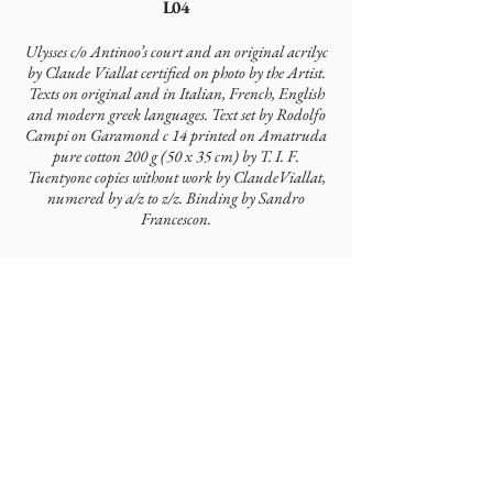
L04
Ulysses c/o Antinoo’s court and an original acrilyc
by Claude Viallat certified on photo by the Artist.
Texts on original and in Italian, French, English
and modern greek languages. Text set by Rodolfo
Campi on Garamond c 14 printed on Amatruda
pure cotton 200 g (50 x 35 cm) by T. I. F.
Tuentyone copies without work by ClaudeViallat,
numered by a/z to z/z. Binding by Sandro
Francescon.
Autori
Omero
Artisti
Claude Viallat
Colophonarte