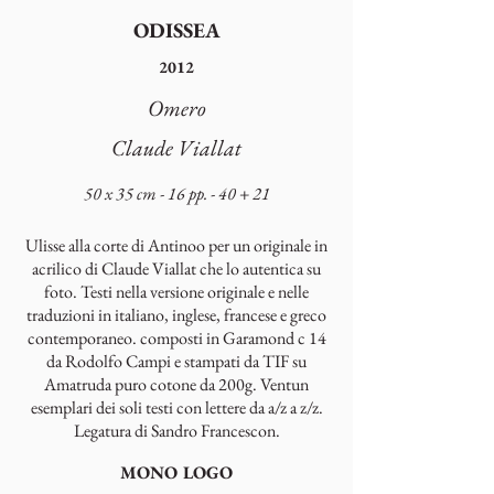
ODISSEA
2012
Omero
Claude Viallat
50 x 35 cm - 16 pp. - 40 + 21
Ulisse alla corte di Antinoo per un originale in
acrilico di Claude Viallat che lo autentica su
foto. Testi nella versione originale e nelle
traduzioni in italiano, inglese, francese e greco
contemporaneo. composti in Garamond c 14
da Rodolfo Campi e stampati da TIF su
Amatruda puro cotone da 200g. Ventun
esemplari dei soli testi con lettere da a/z a z/z.
Legatura di Sandro Francescon.
MONO LOGO