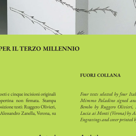
PER IL TERZO MILLENNIO
FUORI COLLANA
poeti e cinque incisioni originali
Four texts selected by four It
ertina non firmata. Stampa
Mimmo Paladino signed and n
zione testi: Ruggero Olivieri,
Bembo by Ruggero Olivieri,
 Alessandro Zanella, Verona, su
Lucia ai Monti (Verona) by Al
Engravings and cover printed 