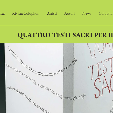
ista
Rivista Colophon
Artisti
Autori
News
Colophon
QUATTRO TESTI SACRI PER I