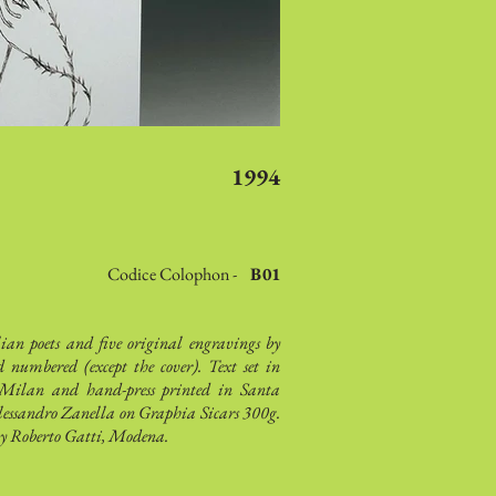
1994
Codice Colophon -
B01
alian poets and five original engravings by
umbered (except the cover). Text set in
 Milan and hand-press printed in Santa
essandro Zanella on Graphia Sicars 300g.
by Roberto Gatti, Modena.