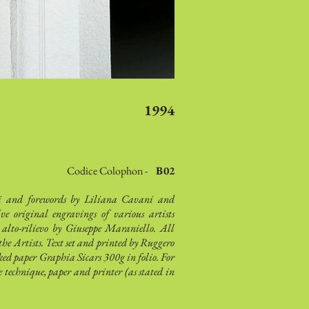
1994
Codice Colophon -
B02
 and forewords by Liliana Cavani and
e original engravings of various artists
r alto-rilievo by Giuseppe Maraniello. All
he Artists. Text set and printed by Ruggero
ed paper Graphia Sicars 300g in folio. For
e technique, paper and printer (as stated in