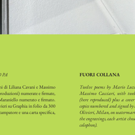
0 PA
FUORI COLLANA
ni di Liliana Cavani e Massimo
Twelve poems by Mario Luzi
iproduzioni) numerate e firmate,
Massimo Cacciari, with twelv
Maraniello numerato e firmato.
(here reproduced) plus a cove
ieri su Graphia in folio da 300
copies numbered and signed by t
tampatore e una carta specifica,
Olivieri, Milan, on watermark
the engravings, each artist chos
colophon).