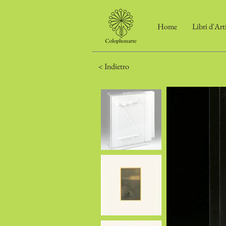
Home
Libri d'Art
< Indietro