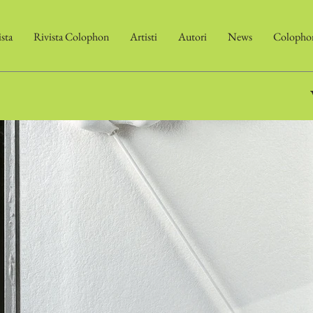
ista
Rivista Colophon
Artisti
Autori
News
Colophon