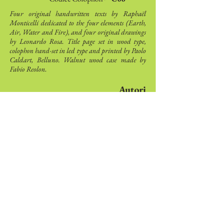
Four original handwritten texts by Raphaël
Monticelli dedicated to the four elements (Earth,
Air, Water and Fire), and four original drawings
by Leonardo Rosa. Title page set in wood type,
colophon hand-set in led type and printed by Paolo
Caldart, Belluno. Walnut wood case made by
Fabio Reolon.
Autori
Raphaël
Monticelli
Artisti
Leonardo
Rosa
Colophonarte
Via Torricelle, 1
32100 Belluno - Italy
P.IVA
01000260255