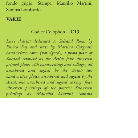
fondo grigio. Stampa: Maurilio Martini,
Somma Lombardo.
VARIE
Codice Colophon -
C13
Livre d'artist dedicated to Soledad Rosas by
Enrico Baj and texts by Martina Corgnati:
handwritten cover (not signed); a photo plate of
Soledad retouché by the Artist; four silkscreen
printed plates with handwritings and collages, all
numbered and signed by the Artist; two
handwritten plates, numbered and signed by the
Artist; one numbered and signed etching; four
silkscreen printings of the poetries. Silkscreen
printings by Maurilio Martini, Somma
Lombardo.
Autori
Martina
Corgnati