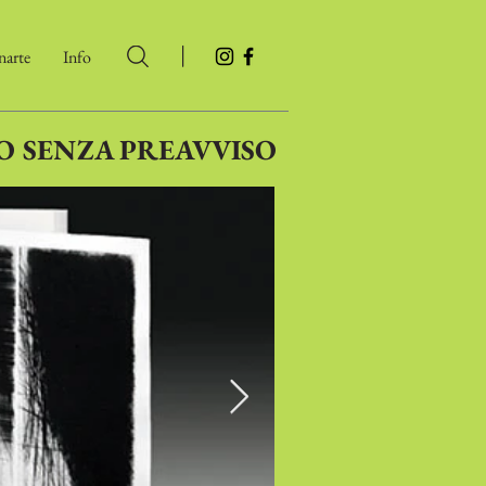
|
arte
Info
O SENZA PREAVVISO