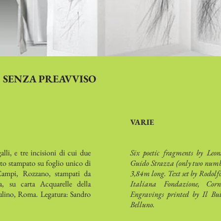
 SENZA PREAVVISO
VARIE
lli, e tre incisioni di cui due
Six poetic fragments by Leon
sto stampato su foglio unico di
Guido Strazza (only two numbe
ampi, Rozzano, stampati da
3,84m long. Text set by Rodol
, su carta Acquarelle della
Italiana Fondazione, Cor
Bulino, Roma. Legatura: Sandro
Engravings printed by Il Bu
Belluno.