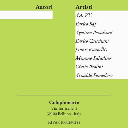
Autori
Artisti
AA. VV.
Enrico Baj
Agostino Bonalumi
Enrico Castellani
Jannis Kounellis
Mimmo Paladino
Giulio Paolini
Arnaldo Pomodoro
Colophonarte
Via Torricelle, 1
32100 Belluno - Italy
P.IVA 01000260255