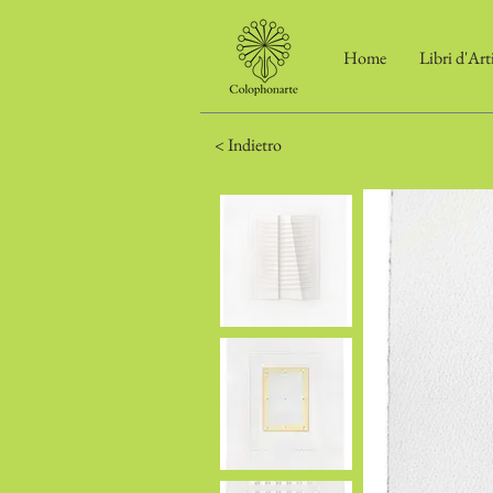
Home
Libri d'Art
< Indietro