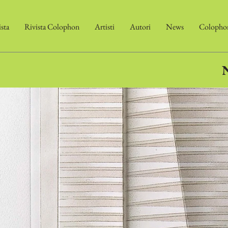
ista
Rivista Colophon
Artisti
Autori
News
Colophon