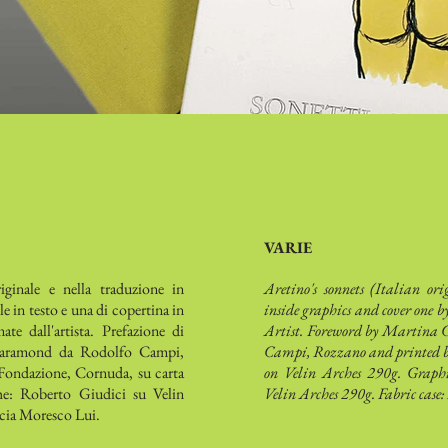
VARIE
riginale e nella traduzione in
Aretino's sonnets (Italian or
e in testo e una di copertina in
inside graphics and cover one b
te dall'artista. Prefazione di
Artist. Foreword by Martina C
 Garamond da Rodolfo Campi,
Campi, Rozzano and printed b
 Fondazione, Cornuda, su carta
on Velin Arches 290g. Graphi
he: Roberto Giudici su Velin
Velin Arches 290g. Fabric case
ucia Moresco Lui.