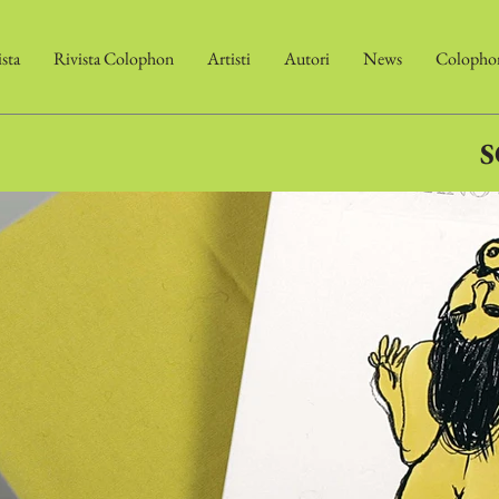
ista
Rivista Colophon
Artisti
Autori
News
Colophon
S