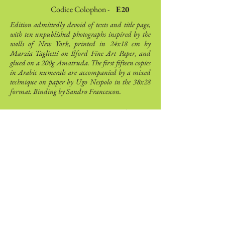
Codice Colophon -
E20
Edition admittedly devoid of texts and title page,
with ten unpublished photographs inspired by the
walls of New York, printed in 24x18 cm by
Marzia Taglietti on Ilford Fine Art Paper, and
glued on a 200g Amatruda. The first fifteen copies
in Arabic numerals are accompanied by a mixed
technique on paper by Ugo Nespolo in the 38x28
format. Binding by Sandro Francescon.
Autori
AA. VV.
Artisti
Ugo Nespolo
Colophonarte
Via Torricelle, 1