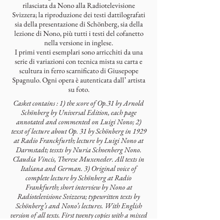
rilasciata da Nono alla Radiotelevisione
Svizzera; la riproduzione dei testi dattilografati
sia della presentazione di Schönberg, sia della
lezione di Nono, più tutti i testi del cofanetto
nella versione in inglese.
I primi venti esemplari sono arricchiti da una
serie di variazioni con tecnica mista su carta e
scultura in ferro scarnificato di Giusepope
Spagnulo. Ogni opera è autenticata dall’ artista
su foto.
Casket contains : 1) the score of Op.31 by Arnold
Schönberg by Universal Edition, each page
annotated and commented on Luigi Nono; 2)
texst of lecture about Op. 31 by Schönberg in 1929
at Radio Franckfurth; lecture by Luigi Nono at
Darmstadt; tesxts by Nuria Schoenberg Nono.
Claudia Vincis, Therese Muxeneder. All texts in
Italiana and German. 3) Original voice of
complete lecture by Schönberg at Radio
Frankfurth; short interview by Nono at
Radiotelevisione Svizzera; typewritten texts by
Schönberg’s and Nono’s lectures. With English
version of all texts. First twenty copies with a mixed